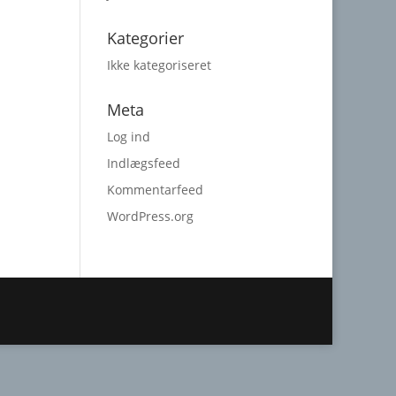
Kategorier
Ikke kategoriseret
Meta
Log ind
Indlægsfeed
Kommentarfeed
WordPress.org