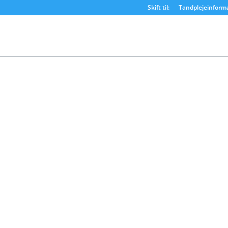
Skift til:
Tandplejeinform