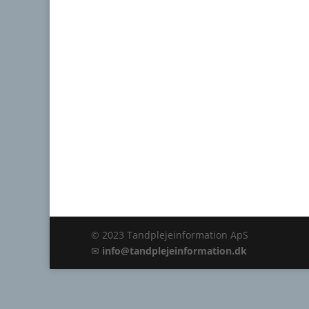
© 2023 Tandplejeinformation ApS
✉
info@tandplejeinformation.dk