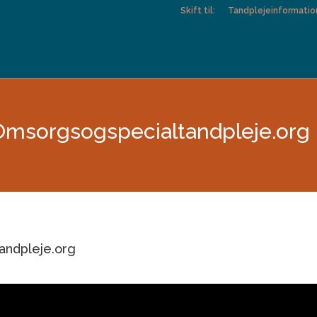
Skift til:
Tandplejeinformatio
Omsorgsogspecialtandpleje.org
andpleje.org