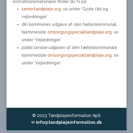
instruktionsmaterialer finder du fx på
seniortandpleje.org
, se under ‘Gode råd og
vejledninger’
din kommunes udgave af den fælleskommunal
hjemmeside
omsorgsogspecialtandpleje.org
, se
under ‘Vejledninger’
public service-udgaven
af den fælleskommunale
hjemmeside
omsorgsogspecialtandpleje.org
, se
under ‘Vejledninger’
© 2023 Tandplejeinformation ApS
✉
info@tandplejeinformation.dk